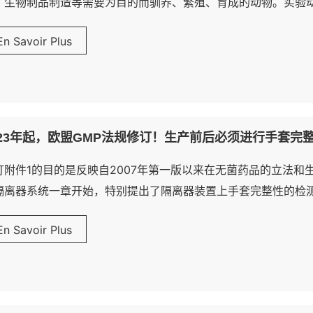
、生物制品制造等需要为目的而驯养、繁殖、育成的动物。实验
不同级别的实验动物在动物房设计上和管理上则有不同的要求。
En Savoir Plus
尽可能无菌的环境里饲养
023年起，欧盟GMP法规修订！生产前后必须进行手套完
订附件1的目的是反映自2007年第一版以来在无菌药品的立法和
隔离器系统一章开始，特别提出了隔离器装置上手套完整性的检
的定义，从而规范了制造商的使用标准。事实上，2007年起草
En Savoir Plus
，但没有给出任何进一步的规范。新发布的修订版恰恰填补了这
时间间隔进行，至少在每个生产批次的开始和结束时进行。