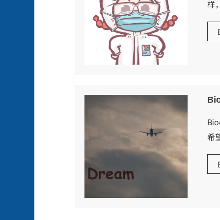
样
执行
Bi
B
希