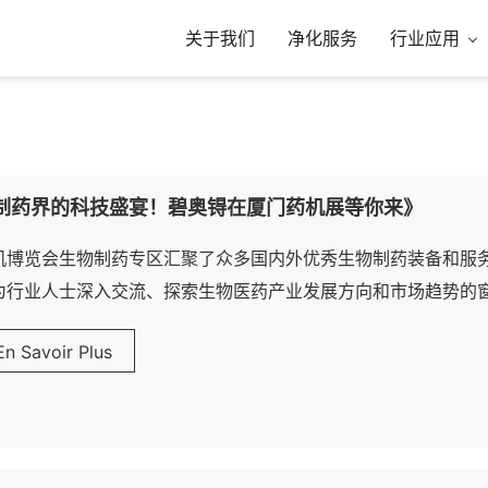
关于我们
净化服务
行业应用
制药界的科技盛宴！碧奥锝在厦门药机展等你来》
机博览会生物制药专区汇聚了众多国内外优秀生物制药装备和服
为行业人士深入交流、探索生物医药产业发展方向和市场趋势的
面积达1万平方米，集结了超过100家专业展商，系统展示原液
En Savoir Plus
、生物反应器、分离、纯化、灌装、包装等设备，生物制药耗材
设计方案及相关服务。