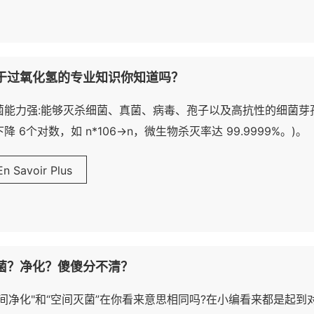
于过氧化氢的专业知识你知道吗？
菌能力强:能够灭杀细菌、真菌、病毒、孢子以及高抗性的细菌芽孢
降 6个对数，如 n*106→n，微生物杀灭率达 99.9999%。)。
En Savoir Plus
菌？净化？傻傻分不清？
空间净化"和“空间灭菌”在你看来意思相同吗?在小编看来都是起