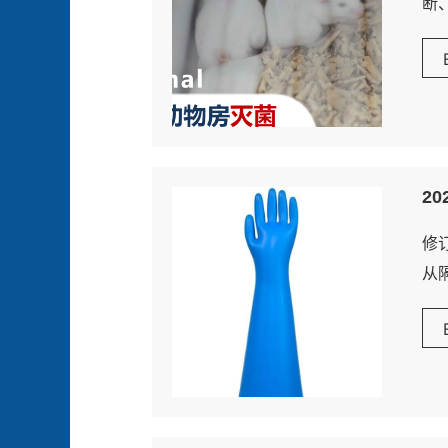
断
对
或
2
修
从
隔
行
的