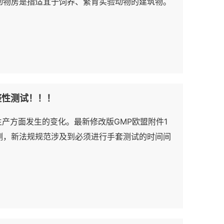
动物房是指适宜于饲养、繁育实验动物的建筑物。
无菌、已知菌以及无特殊病原体动物都需要在无菌
整性测试！！！
生产方面发生的变化。最新修改版GMP欧盟附件1
测，新法规规范涉及到必须进行手套测试的时间间
的附件1的第一版规定，手套泄漏测试必须经常进
一空白，规定就隔离器而言，手套测试必须按规定