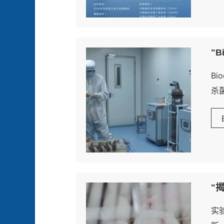
"
B
杀
"
实