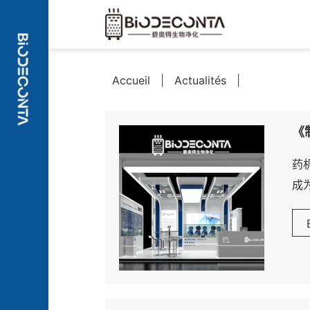
Accueil
|
Actualités
|
《
药
成
览
制
程