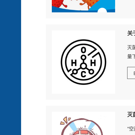
关
灭
量下
灭
"