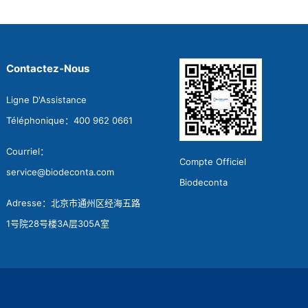
Contactez-Nous
Ligne D'Assistance
Téléphonique：400 962 0661
Courriel：
Compte Officiel
service@biodeconta.com
Biodeconta
Adresse：北京市通州区经海五路
1号院28号楼3A层305A室