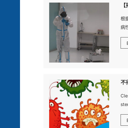
【
根
病
级
不得
Cl
s