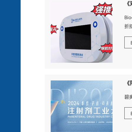
《
B
折
样
《
碧